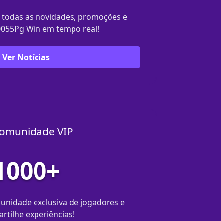
e todas as novidades, promoções e
0055Pg Win em tempo real!
Ver Notícias
Comunidade VIP
1000+
unidade exclusiva de jogadores e
rtilhe experiências!