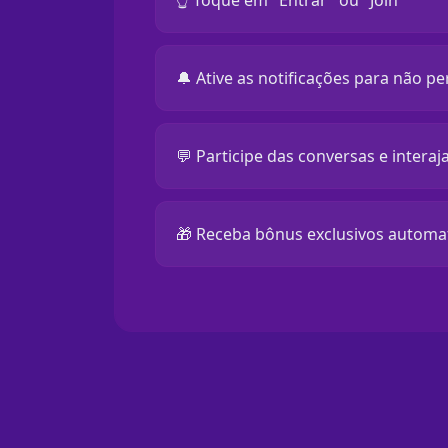
👆 Toque em "Entrar" ou "Join"
🔔 Ative as notificações para não p
💬 Participe das conversas e interaj
🎁 Receba bônus exclusivos autom