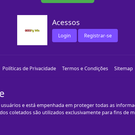
Acessos
Login
Registrar-se
Políticas de Privacidade
Termos e Condições
Sitemap
de
s usuários e está empenhada em proteger todas as informa
os coletados são utilizados exclusivamente para fins de m