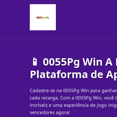
📱 0055Pg Win A
Plataforma de A
Cadastre-se na 0055Pg Win para ganhar
cada recarga. Com a 0055Pg Win, você 
incríveis e uma experiência de jogo inig
vencedores agora!