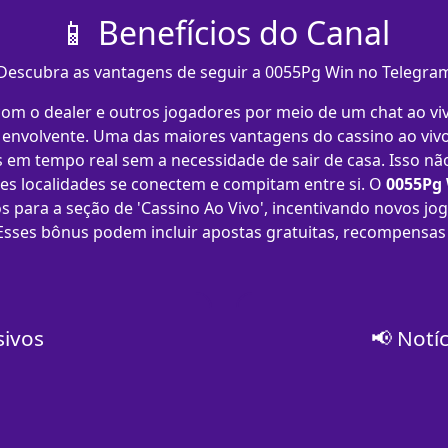
📱 Benefícios do Canal
Descubra as vantagens de seguir a 0055Pg Win no Telegra
r com o dealer e outros jogadores por meio de um chat ao v
 envolvente. Uma das maiores vantagens do cassino ao vivo
 em tempo real sem a necessidade de sair de casa. Isso n
s localidades se conectem e compitam entre si. O
0055Pg
s para a seção de 'Cassino Ao Vivo', incentivando novos j
Esses bônus podem incluir apostas gratuitas, recompensas 
sivos
📢 Notí