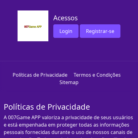
Acessos
Login
Registrar-se
Políticas de Privacidade
Termos e Condições
Sitemap
Políticas de Privacidade
A 007Game APP valoriza a privacidade de seus usuários
e está empenhada em proteger todas as informações
pessoais fornecidas durante o uso de nossos canais de