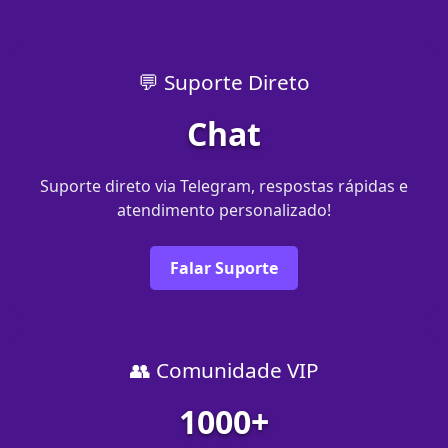
💬 Suporte Direto
Chat
Suporte direto via Telegram, respostas rápidas e
atendimento personalizado!
Falar Suporte
👥 Comunidade VIP
1000+