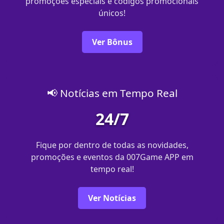
promoções especiais e códigos promocionais
únicos!
Ver Bônus
📢 Notícias em Tempo Real
24/7
Fique por dentro de todas as novidades,
promoções e eventos da 007Game APP em
tempo real!
Ver Notícias