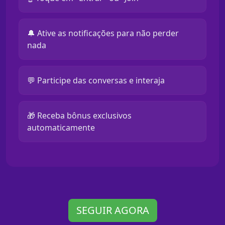
🔔 Ative as notificações para não perder
nada
💬 Participe das conversas e interaja
🎁 Receba bônus exclusivos
automaticamente
SEGUIR AGORA