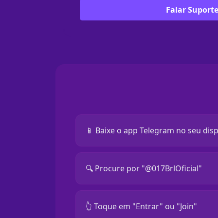
Falar Suport
📱 Baixe o app Telegram no seu disp
🔍 Procure por "@017BrlOficial"
👆 Toque em "Entrar" ou "Join"