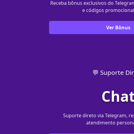
Receba bônus exclusivos do Telegra
e códigos promocionai
Ver Bônus
💬 Suporte Di
Cha
Suporte direto via Telegram, r
atendimento persona