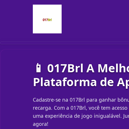
📱 017Brl A Melh
Plataforma de A
Cadastre-se na 017Brl para ganhar bôn
recarga. Com a 017Brl, você tem acesso 
uma experiência de jogo inigualável. J
agora!