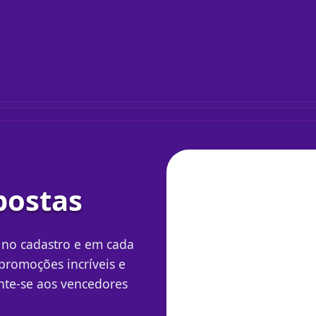
postas
 no cadastro e em cada
promoções incríveis e
unte-se aos vencedores