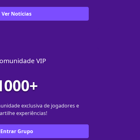
Ver Notícias
Comunidade VIP
1000+
unidade exclusiva de jogadores e
rtilhe experiências!
Entrar Grupo