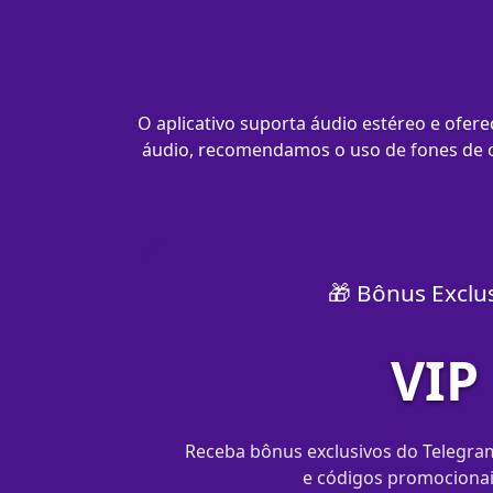
O aplicativo suporta áudio estéreo e ofer
áudio, recomendamos o uso de fones de ou
🎁 Bônus Exclu
VIP
Receba bônus exclusivos do Telegra
e códigos promocionai