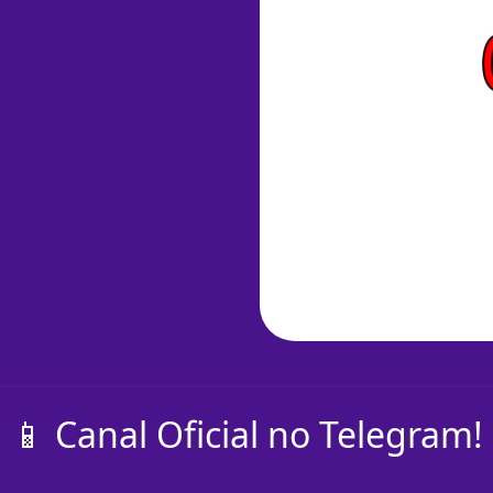
📱 Canal Oficial no Telegram!