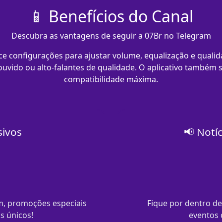
📱 Benefícios do Canal
Descubra as vantagens de seguir a 07Br no Telegram
ece configurações para ajustar volume, equalização e qualid
vido ou alto-falantes de qualidade. O aplicativo também 
compatibilidade máxima.
sivos
📢 Notí
m, promoções especiais
Fique por dentro d
s únicos!
eventos 