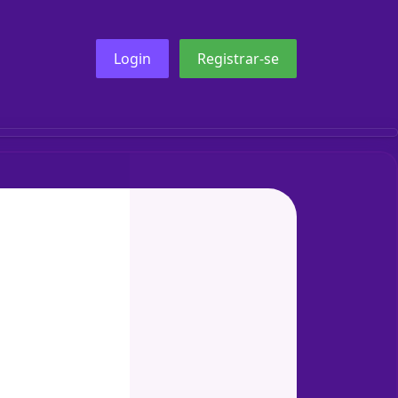
Login
Registrar-se