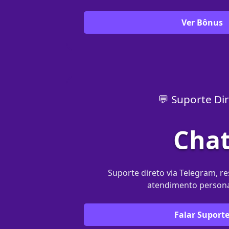
Ver Bônus
💬 Suporte Di
Cha
Suporte direto via Telegram, r
atendimento persona
Falar Suport