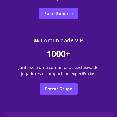
Falar Suporte
👥 Comunidade VIP
1000+
Junte-se a uma comunidade exclusiva de
jogadores e compartilhe experiências!
Entrar Grupo