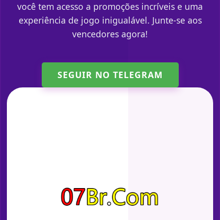
você tem acesso a promoções incríveis e uma
experiência de jogo inigualável. Junte-se aos
vencedores agora!
SEGUIR NO TELEGRAM