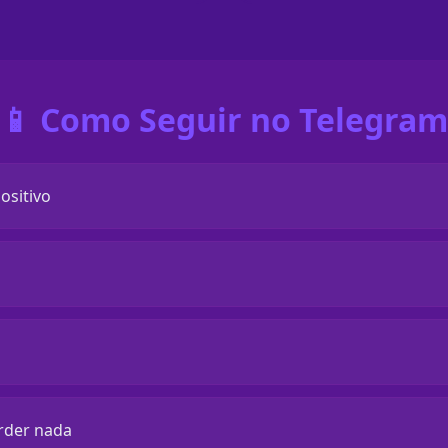
📱 Como Seguir no Telegram
ositivo
erder nada