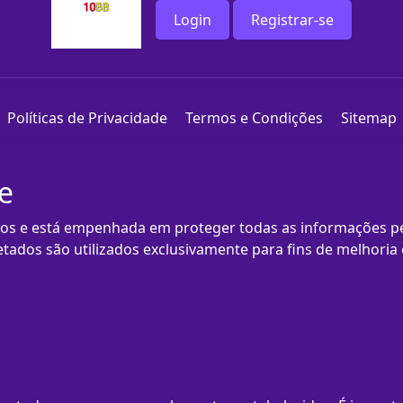
Login
Registrar-se
Políticas de Privacidade
Termos e Condições
Sitemap
de
rios e está empenhada em proteger todas as informações p
tados são utilizados exclusivamente para fins de melhoria