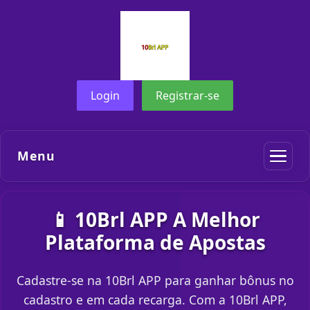
Login
Registrar-se
Menu
📱 10Brl APP A Melhor
Plataforma de Apostas
Cadastre-se na 10Brl APP para ganhar bônus no
cadastro e em cada recarga. Com a 10Brl APP,