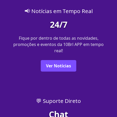
📢 Notícias em Tempo Real
24/7
Fique por dentro de todas as novidades,
promoções e eventos da 10Brl APP em tempo
real!
Ver Notícias
💬 Suporte Direto
Chat