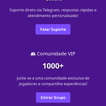
Suporte direto via Telegram, respostas rápidas e
atendimento personalizado!
Falar Suporte
👥 Comunidade VIP
1000+
Junte-se a uma comunidade exclusiva de
jogadores e compartilhe experiências!
Entrar Grupo