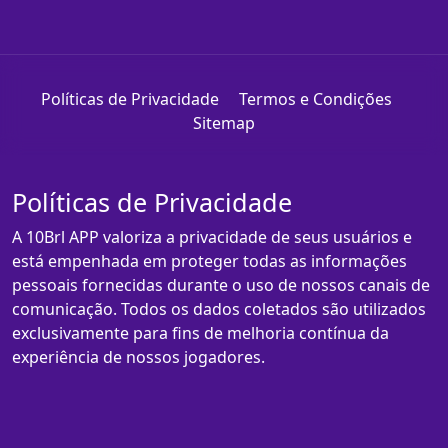
Políticas de Privacidade
Termos e Condições
Sitemap
Políticas de Privacidade
A 10Brl APP valoriza a privacidade de seus usuários e
está empenhada em proteger todas as informações
pessoais fornecidas durante o uso de nossos canais de
comunicação. Todos os dados coletados são utilizados
exclusivamente para fins de melhoria contínua da
experiência de nossos jogadores.