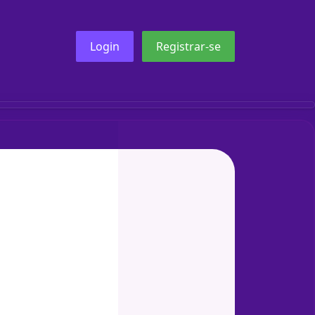
Login
Registrar-se