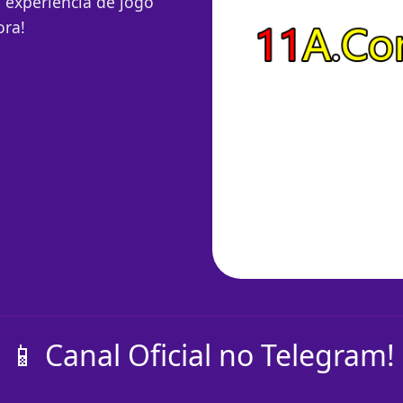
 experiência de jogo
ora!
📱 Canal Oficial no Telegram!