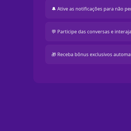
🔔 Ative as notificações para não p
💬 Participe das conversas e interaj
🎁 Receba bônus exclusivos autom