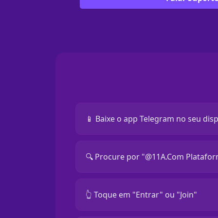
📱 Baixe o app Telegram no seu disp
🔍 Procure por "@11A.Com Platafor
👆 Toque em "Entrar" ou "Join"