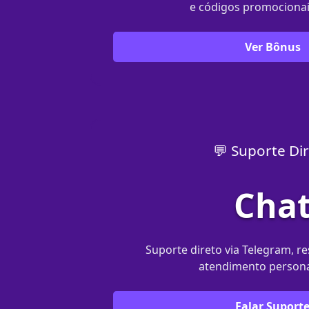
e códigos promocionai
Ver Bônus
💬 Suporte Di
Cha
Suporte direto via Telegram, r
atendimento persona
Falar Suport