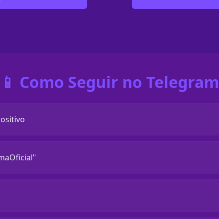
📱 Como Seguir no Telegram
ositivo
maOficial"