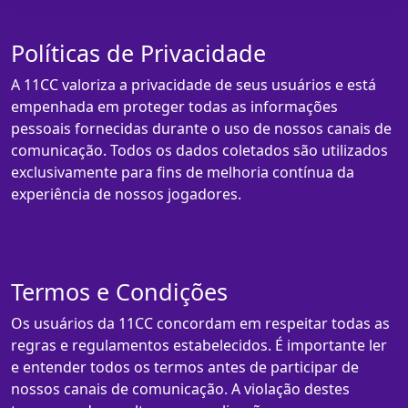
Políticas de Privacidade
A 11CC valoriza a privacidade de seus usuários e está
empenhada em proteger todas as informações
pessoais fornecidas durante o uso de nossos canais de
comunicação. Todos os dados coletados são utilizados
exclusivamente para fins de melhoria contínua da
experiência de nossos jogadores.
Termos e Condições
Os usuários da 11CC concordam em respeitar todas as
regras e regulamentos estabelecidos. É importante ler
e entender todos os termos antes de participar de
nossos canais de comunicação. A violação destes