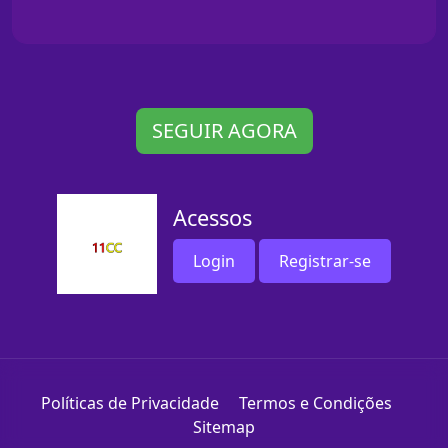
SEGUIR AGORA
Acessos
Login
Registrar-se
Políticas de Privacidade
Termos e Condições
Sitemap