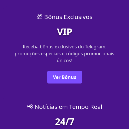
🎁 Bônus Exclusivos
VIP
Receba bônus exclusivos do Telegram,
promoções especiais e códigos promocionais
únicos!
Ver Bônus
📢 Notícias em Tempo Real
24/7