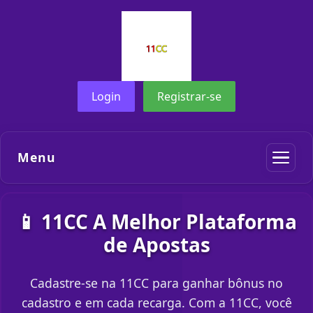
Login
Registrar-se
Menu
📱 11CC A Melhor Plataforma
de Apostas
Cadastre-se na 11CC para ganhar bônus no
cadastro e em cada recarga. Com a 11CC, você