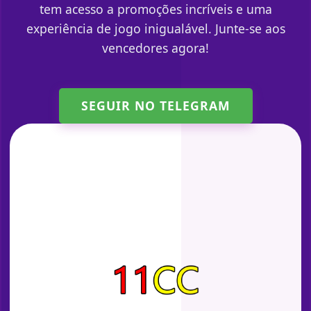
tem acesso a promoções incríveis e uma
experiência de jogo inigualável. Junte-se aos
vencedores agora!
SEGUIR NO TELEGRAM