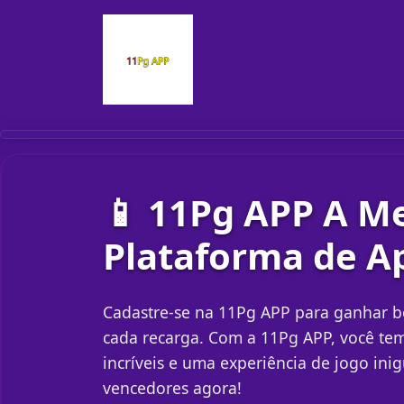
📱 11Pg APP A M
Plataforma de A
Cadastre-se na 11Pg APP para ganhar b
cada recarga. Com a 11Pg APP, você te
incríveis e uma experiência de jogo inig
vencedores agora!