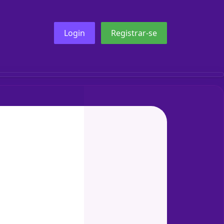
Login
Registrar-se