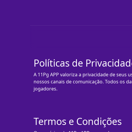
Políticas de Privacida
A 11Pg APP valoriza a privacidade de seus 
nossos canais de comunicação. Todos os dad
jogadores.
Termos e Condições