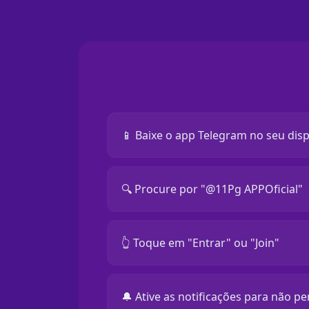
📱 Baixe o app Telegram no seu disp
🔍 Procure por "@11Pg APPOficial"
👆 Toque em "Entrar" ou "Join"
🔔 Ative as notificações para não p