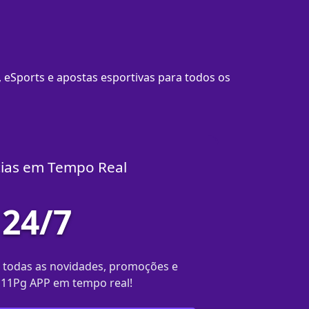
, eSports e apostas esportivas para todos os
cias em Tempo Real
24/7
e todas as novidades, promoções e
 11Pg APP em tempo real!