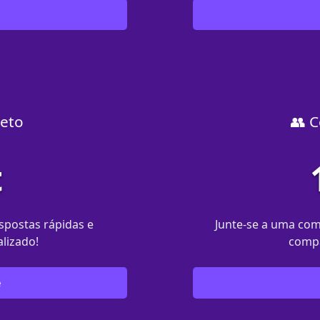
reto
👥 
t
espostas rápidas e
Junte-se a uma com
lizado!
compa
e