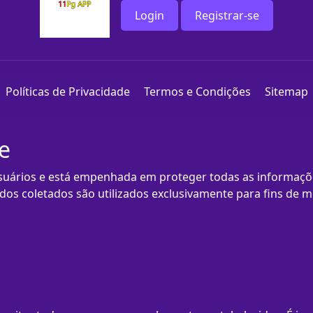
Login
Registrar-se
Políticas de Privacidade
Termos e Condições
Sitemap
de
usuários e está empenhada em proteger todas as informaçõ
os coletados são utilizados exclusivamente para fins de m