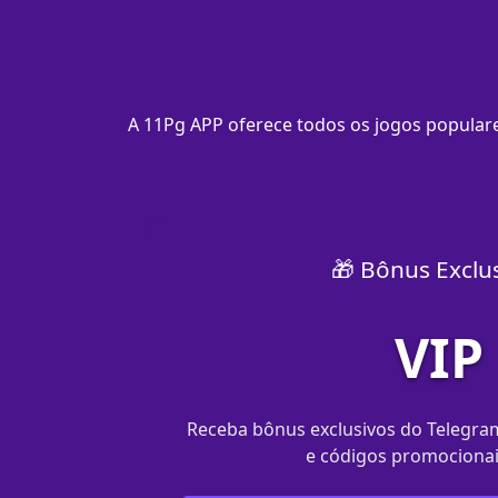
A 11Pg APP oferece todos os jogos populares
🎁 Bônus Exclu
VIP
Receba bônus exclusivos do Telegra
e códigos promocionai