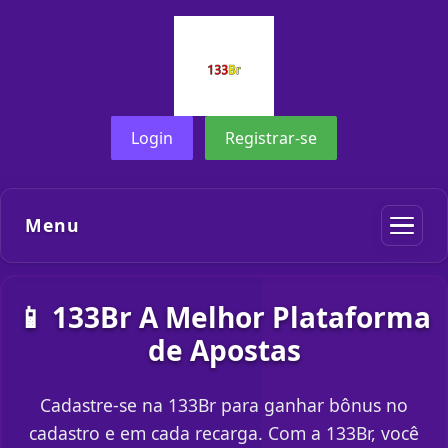
Login
Registrar-se
Menu
📱 133Br A Melhor Plataforma
de Apostas
Cadastre-se na 133Br para ganhar bônus no
cadastro e em cada recarga. Com a 133Br, você