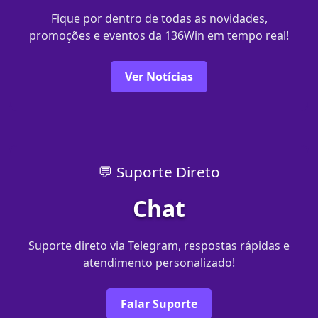
Fique por dentro de todas as novidades,
promoções e eventos da 136Win em tempo real!
Ver Notícias
💬 Suporte Direto
Chat
Suporte direto via Telegram, respostas rápidas e
atendimento personalizado!
Falar Suporte