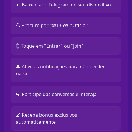
📱 Baixe o app Telegram no seu dispositivo
🔍 Procure por "@136WinOficial"
👆 Toque em "Entrar" ou "Join"
🔔 Ative as notificações para não perder
nada
💬 Participe das conversas e interaja
🎁 Receba bônus exclusivos
automaticamente