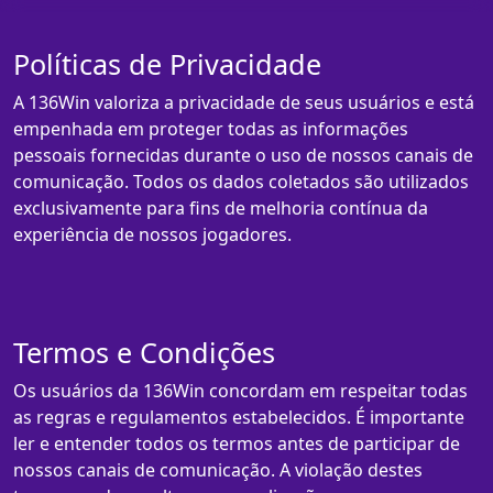
Políticas de Privacidade
A 136Win valoriza a privacidade de seus usuários e está
empenhada em proteger todas as informações
pessoais fornecidas durante o uso de nossos canais de
comunicação. Todos os dados coletados são utilizados
exclusivamente para fins de melhoria contínua da
experiência de nossos jogadores.
Termos e Condições
Os usuários da 136Win concordam em respeitar todas
as regras e regulamentos estabelecidos. É importante
ler e entender todos os termos antes de participar de
nossos canais de comunicação. A violação destes