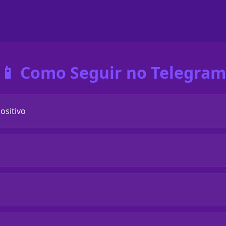
📱 Como Seguir no Telegram
ositivo