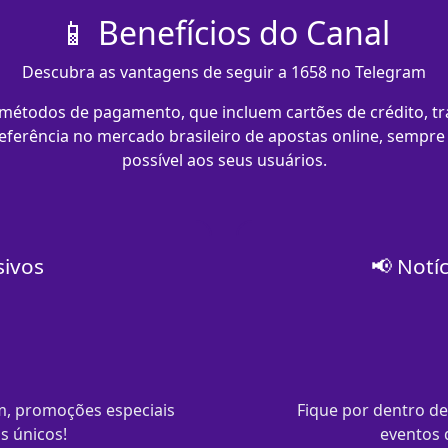
📱 Benefícios do Canal
Descubra as vantagens de seguir a 1658 no Telegram
 métodos de pagamento, que incluem cartões de crédito, tra
eferência no mercado brasileiro de apostas online, sempre
possível aos seus usuários.
sivos
📢 Notí
m, promoções especiais
Fique por dentro d
s únicos!
eventos 