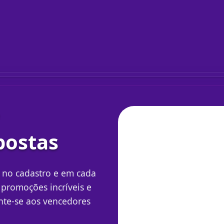
postas
 no cadastro e em cada
 promoções incríveis e
unte-se aos vencedores