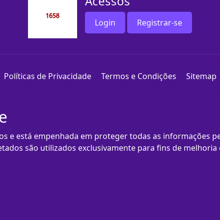
Acessos
Login
Registrar-se
Políticas de Privacidade
Termos e Condições
Sitemap
de
rios e está empenhada em proteger todas as informações p
tados são utilizados exclusivamente para fins de melhoria