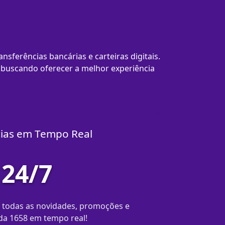
nsferências bancárias e carteiras digitais.
 buscando oferecer a melhor experiência
cias em Tempo Real
24/7
e todas as novidades, promoções e
da 1658 em tempo real!