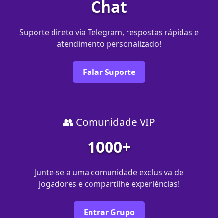
Chat
Suporte direto via Telegram, respostas rápidas e
atendimento personalizado!
Falar Suporte
👥 Comunidade VIP
1000+
Junte-se a uma comunidade exclusiva de
jogadores e compartilhe experiências!
Entrar Grupo