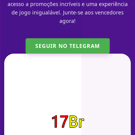
acesso a promoções incríveis e uma experiência
de jogo inigualável. Junte-se aos vencedores
agora!
SEGUIR NO TELEGRAM