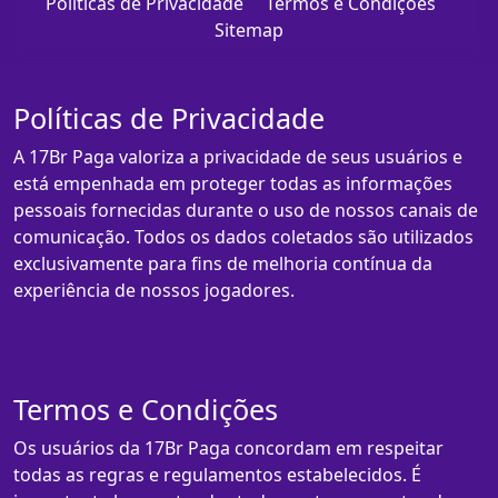
Políticas de Privacidade
Termos e Condições
Sitemap
Políticas de Privacidade
A 17Br Paga valoriza a privacidade de seus usuários e
está empenhada em proteger todas as informações
pessoais fornecidas durante o uso de nossos canais de
comunicação. Todos os dados coletados são utilizados
exclusivamente para fins de melhoria contínua da
experiência de nossos jogadores.
Termos e Condições
Os usuários da 17Br Paga concordam em respeitar
todas as regras e regulamentos estabelecidos. É