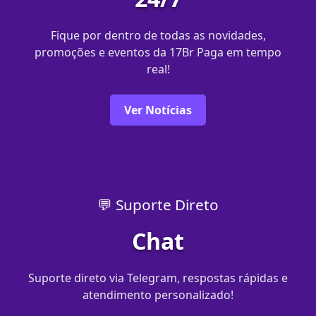
Fique por dentro de todas as novidades,
promoções e eventos da 17Br Paga em tempo
real!
Ver Notícias
💬 Suporte Direto
Chat
Suporte direto via Telegram, respostas rápidas e
atendimento personalizado!