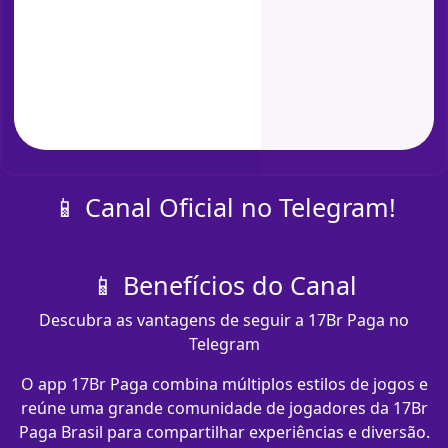
📱 Canal Oficial no Telegram!
📱 Benefícios do Canal
Descubra as vantagens de seguir a 17Br Paga no
Telegram
O app 17Br Paga combina múltiplos estilos de jogos e
reúne uma grande comunidade de jogadores da 17Br
Paga Brasil para compartilhar experiências e diversão.