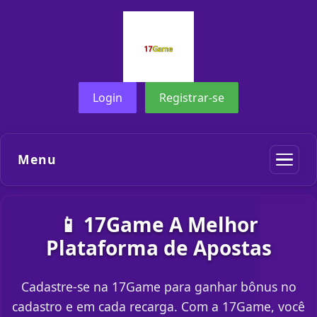
Login
Registrar-se
Menu
📱 17Game A Melhor
Plataforma de Apostas
Cadastre-se na 17Game para ganhar bônus no
cadastro e em cada recarga. Com a 17Game, você