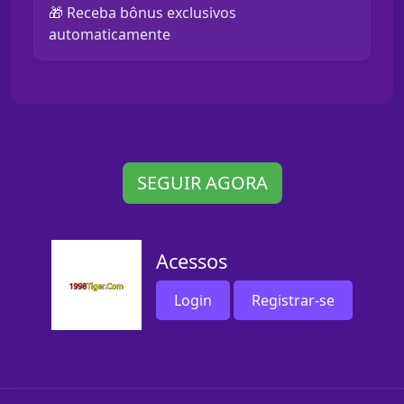
🎁 Receba bônus exclusivos
automaticamente
SEGUIR AGORA
Acessos
Login
Registrar-se