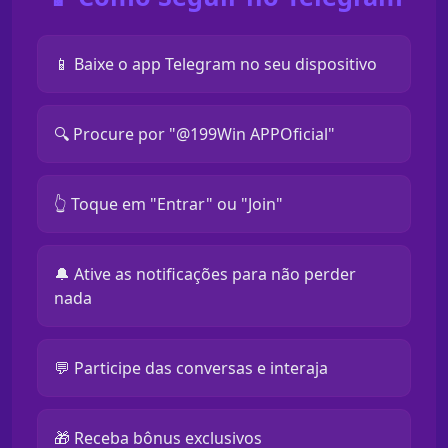
📱 Baixe o app Telegram no seu dispositivo
🔍 Procure por "@199Win APPOficial"
👆 Toque em "Entrar" ou "Join"
🔔 Ative as notificações para não perder
nada
💬 Participe das conversas e interaja
🎁 Receba bônus exclusivos