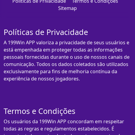
Políticas de Privacidade
Termos e Condições
Sitemap
Políticas de Privacidade
A 199Win APP valoriza a privacidade de seus usuários e
está empenhada em proteger todas as informações
pessoais fornecidas durante o uso de nossos canais de
comunicação. Todos os dados coletados são utilizados
exclusivamente para fins de melhoria contínua da
experiência de nossos jogadores.
Termos e Condições
Os usuários da 199Win APP concordam em respeitar
todas as regras e regulamentos estabelecidos. É