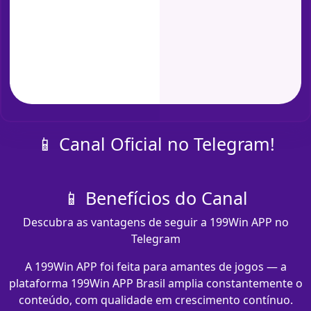
📱 Canal Oficial no Telegram!
📱 Benefícios do Canal
Descubra as vantagens de seguir a 199Win APP no
Telegram
A 199Win APP foi feita para amantes de jogos — a
plataforma 199Win APP Brasil amplia constantemente o
conteúdo, com qualidade em crescimento contínuo.