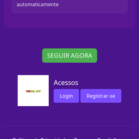
automaticamente
SEGUIR AGORA
Acessos
Login
Registrar-se