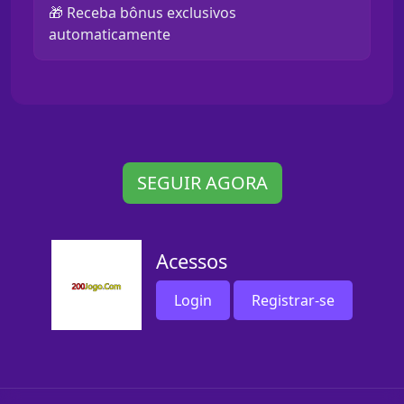
🎁 Receba bônus exclusivos
automaticamente
SEGUIR AGORA
Acessos
Login
Registrar-se