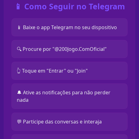
📱 Como Seguir no Telegram
📱 Baixe o app Telegram no seu dispositivo
🔍 Procure por "@200Jogo.ComOficial"
👆 Toque em "Entrar" ou "Join"
🔔 Ative as notificações para não perder
nada
💬 Participe das conversas e interaja