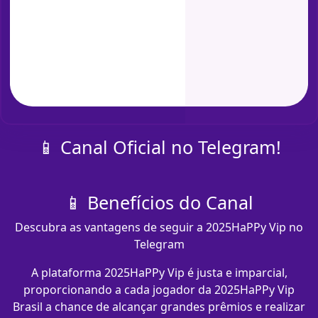
📱 Canal Oficial no Telegram!
📱 Benefícios do Canal
Descubra as vantagens de seguir a 2025HaPPy Vip no
Telegram
A plataforma 2025HaPPy Vip é justa e imparcial,
proporcionando a cada jogador da 2025HaPPy Vip
Brasil a chance de alcançar grandes prêmios e realizar