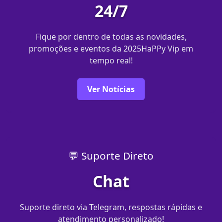
24/7
Fique por dentro de todas as novidades,
promoções e eventos da 2025HaPPy Vip em
tempo real!
Ver Notícias
💬 Suporte Direto
Chat
Suporte direto via Telegram, respostas rápidas e
atendimento personalizado!