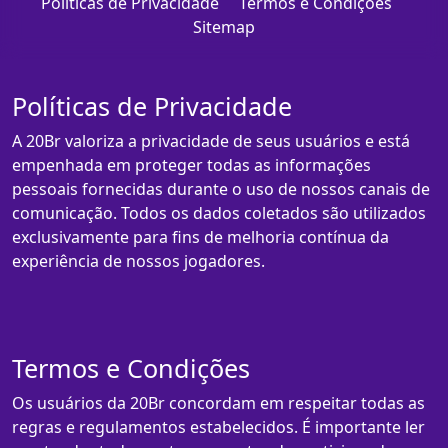
Políticas de Privacidade
Termos e Condições
Sitemap
Políticas de Privacidade
A 20Br valoriza a privacidade de seus usuários e está
empenhada em proteger todas as informações
pessoais fornecidas durante o uso de nossos canais de
comunicação. Todos os dados coletados são utilizados
exclusivamente para fins de melhoria contínua da
experiência de nossos jogadores.
Termos e Condições
Os usuários da 20Br concordam em respeitar todas as
regras e regulamentos estabelecidos. É importante ler