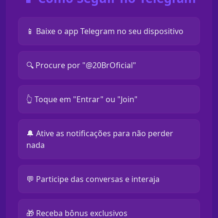
📱 Baixe o app Telegram no seu dispositivo
🔍 Procure por "@20BrOficial"
👆 Toque em "Entrar" ou "Join"
🔔 Ative as notificações para não perder
nada
💬 Participe das conversas e interaja
🎁 Receba bônus exclusivos