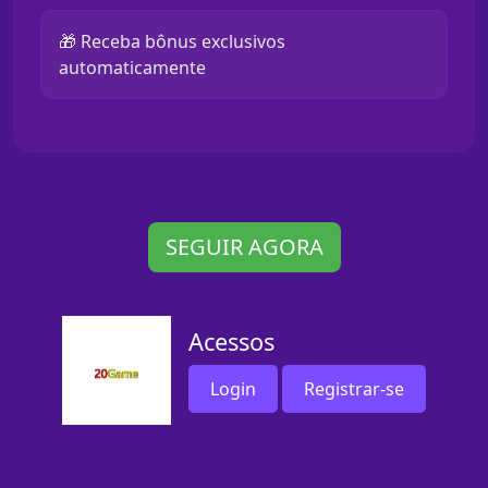
🎁 Receba bônus exclusivos
automaticamente
SEGUIR AGORA
Acessos
Login
Registrar-se