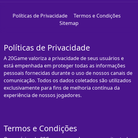
Políticas de Privacidade
Termos e Condições
Sitemap
Políticas de Privacidade
A 20Game valoriza a privacidade de seus usuários e
está empenhada em proteger todas as informações
pessoais fornecidas durante o uso de nossos canais de
comunicação. Todos os dados coletados são utilizados
exclusivamente para fins de melhoria contínua da
experiência de nossos jogadores.
Termos e Condições