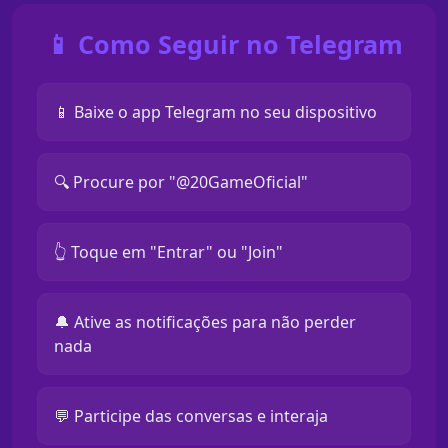
📱 Como Seguir no Telegram
📱 Baixe o app Telegram no seu dispositivo
🔍 Procure por "@20GameOficial"
👆 Toque em "Entrar" ou "Join"
🔔 Ative as notificações para não perder
nada
💬 Participe das conversas e interaja