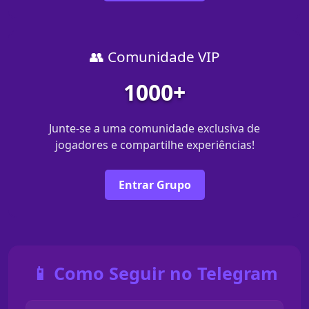
👥 Comunidade VIP
1000+
Junte-se a uma comunidade exclusiva de
jogadores e compartilhe experiências!
Entrar Grupo
📱 Como Seguir no Telegram