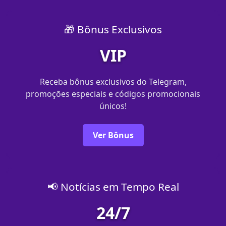
🎁 Bônus Exclusivos
VIP
Receba bônus exclusivos do Telegram,
promoções especiais e códigos promocionais
únicos!
Ver Bônus
📢 Notícias em Tempo Real
24/7