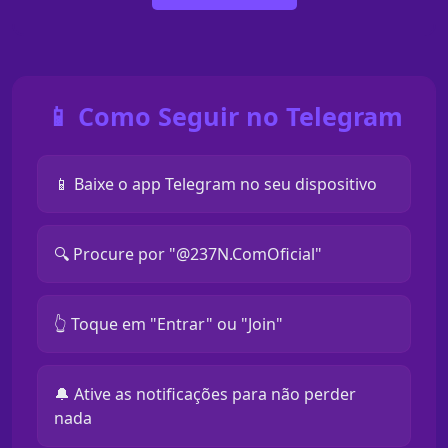
📱 Como Seguir no Telegram
📱 Baixe o app Telegram no seu dispositivo
🔍 Procure por "@237N.ComOficial"
👆 Toque em "Entrar" ou "Join"
🔔 Ative as notificações para não perder
nada