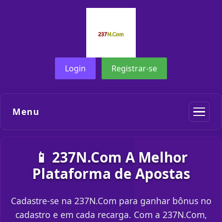
Login
Registrar-se
Menu
📱 237N.Com A Melhor
Plataforma de Apostas
Cadastre-se na 237N.Com para ganhar bônus no
cadastro e em cada recarga. Com a 237N.Com,