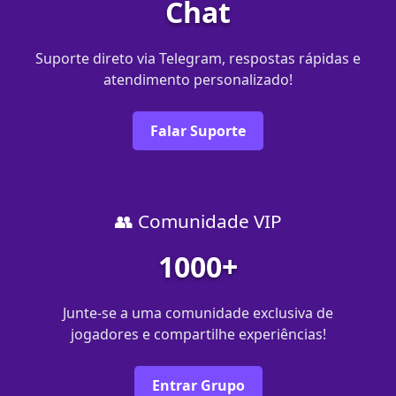
Chat
Suporte direto via Telegram, respostas rápidas e
atendimento personalizado!
Falar Suporte
👥 Comunidade VIP
1000+
Junte-se a uma comunidade exclusiva de
jogadores e compartilhe experiências!
Entrar Grupo