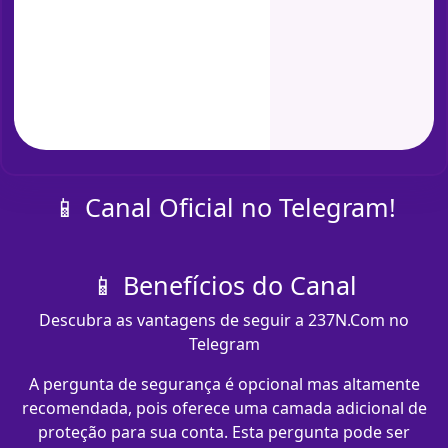
📱 Canal Oficial no Telegram!
📱 Benefícios do Canal
Descubra as vantagens de seguir a 237N.Com no
Telegram
A pergunta de segurança é opcional mas altamente
recomendada, pois oferece uma camada adicional de
proteção para sua conta. Esta pergunta pode ser