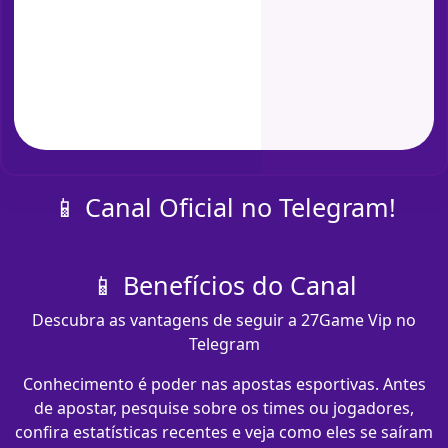
📱 Canal Oficial no Telegram!
📱 Benefícios do Canal
Descubra as vantagens de seguir a 27Game Vip no
Telegram
Conhecimento é poder nas apostas esportivas. Antes
de apostar, pesquise sobre os times ou jogadores,
confira estatísticas recentes e veja como eles se saíram