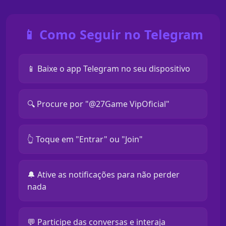
📱 Como Seguir no Telegram
📱 Baixe o app Telegram no seu dispositivo
🔍 Procure por "@27Game VipOficial"
👆 Toque em "Entrar" ou "Join"
🔔 Ative as notificações para não perder
nada
💬 Participe das conversas e interaja