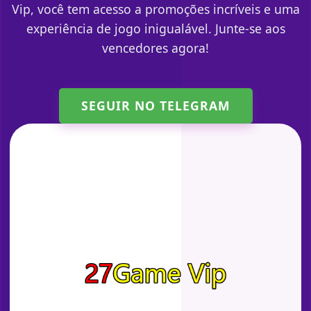
Vip, você tem acesso a promoções incríveis e uma
experiência de jogo inigualável. Junte-se aos
vencedores agora!
SEGUIR NO TELEGRAM