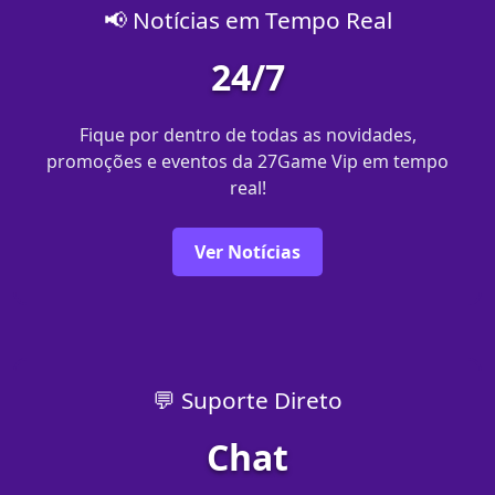
📢 Notícias em Tempo Real
24/7
Fique por dentro de todas as novidades,
promoções e eventos da 27Game Vip em tempo
real!
Ver Notícias
💬 Suporte Direto
Chat