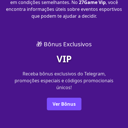
em condições semelhantes. No
27Game Vip
, você
encontra informações úteis sobre eventos esportivos
que podem te ajudar a decidir.
🎁 Bônus Exclusivos
VIP
Receba bônus exclusivos do Telegram,
promoções especiais e códigos promocionais
únicos!
Ver Bônus