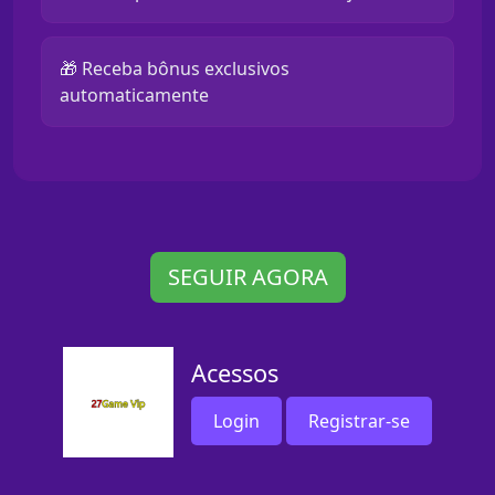
🎁 Receba bônus exclusivos
automaticamente
SEGUIR AGORA
Acessos
Login
Registrar-se