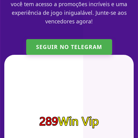
você tem acesso a promoções incríveis e uma
experiência de jogo inigualável. Junte-se aos
vencedores agora!
SEGUIR NO TELEGRAM