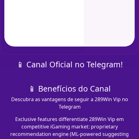
📱 Canal Oficial no Telegram!
📱 Benefícios do Canal
Descubra as vantagens de seguir a 289Win Vip no
Telegram
Exclusive features differentiate 289Win Vip em
competitive iGaming market: proprietary
recommendation engine (ML-powered suggesting