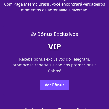
Com Paga Mesmo Brasil , você encontrará verdadeiros
momentos de adrenalina e diversão.
🎁 Bônus Exclusivos
VIP
Receba bônus exclusivos do Telegram,
promoções especiais e códigos promocionais
únicos!
Ver Bônus