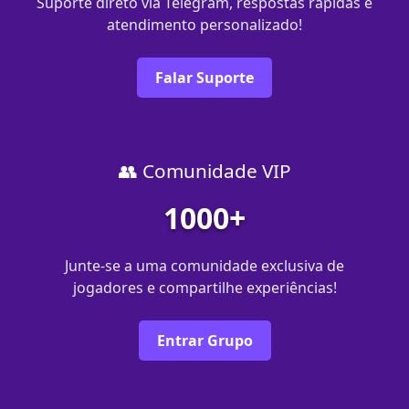
Suporte direto via Telegram, respostas rápidas e
atendimento personalizado!
Falar Suporte
👥 Comunidade VIP
1000+
Junte-se a uma comunidade exclusiva de
jogadores e compartilhe experiências!
Entrar Grupo