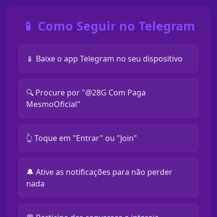
📱 Como Seguir no Telegram
📱 Baixe o app Telegram no seu dispositivo
🔍 Procure por "@28G Com Paga
MesmoOficial"
👆 Toque em "Entrar" ou "Join"
🔔 Ative as notificações para não perder
nada