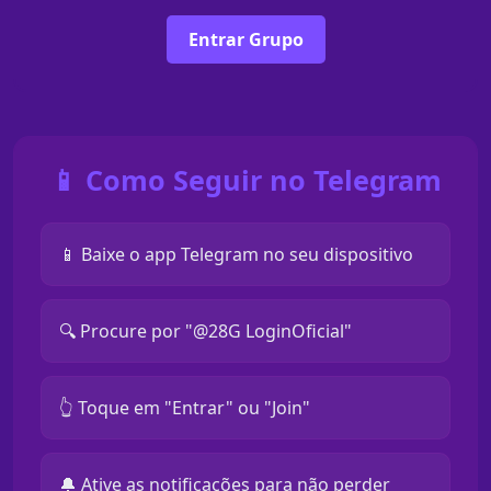
Entrar Grupo
📱 Como Seguir no Telegram
📱 Baixe o app Telegram no seu dispositivo
🔍 Procure por "@28G LoginOficial"
👆 Toque em "Entrar" ou "Join"
🔔 Ative as notificações para não perder