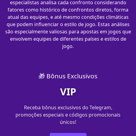
especialistas analisa cada confronto considerando
fatores como histórico de confrontos diretos, forma
atual das equipes, e até mesmo condições climáticas
que podem influenciar o estilo de jogo. Estas análises
são especialmente valiosas para apostas em jogos que
envolvem equipes de diferentes países e estilos de
jogo.
🎁 Bônus Exclusivos
VIP
Receba bônus exclusivos do Telegram,
promoções especiais e códigos promocionais
únicos!