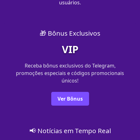
usuários.
🎁 Bônus Exclusivos
VIP
Receba bônus exclusivos do Telegram,
promoções especiais e códigos promocionais
únicos!
Ver Bônus
📢 Notícias em Tempo Real