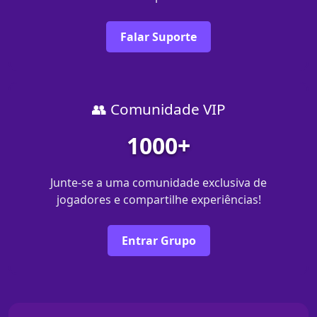
Falar Suporte
👥 Comunidade VIP
1000+
Junte-se a uma comunidade exclusiva de
jogadores e compartilhe experiências!
Entrar Grupo