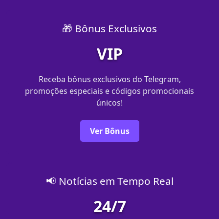
🎁 Bônus Exclusivos
VIP
Receba bônus exclusivos do Telegram,
promoções especiais e códigos promocionais
únicos!
Ver Bônus
📢 Notícias em Tempo Real
24/7