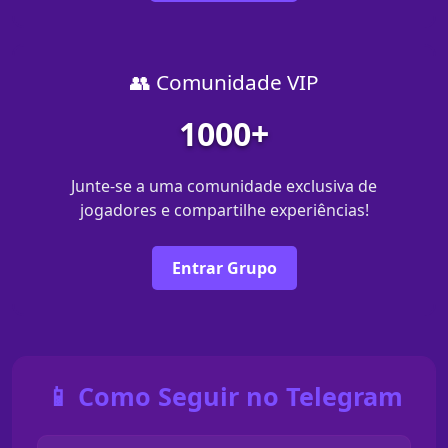
👥 Comunidade VIP
1000+
Junte-se a uma comunidade exclusiva de
jogadores e compartilhe experiências!
Entrar Grupo
📱 Como Seguir no Telegram