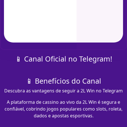
📱 Canal Oficial no Telegram!
📱 Benefícios do Canal
Descubra as vantagens de seguir a 2L Win no Telegram
A plataforma de cassino ao vivo da 2L Win é segura e
confiável, cobrindo jogos populares como slots, roleta,
dados e apostas esportivas.