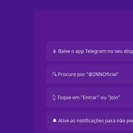
📱 Baixe o app Telegram no seu disp
🔍 Procure por "@2NNOficial"
👆 Toque em "Entrar" ou "Join"
🔔 Ative as notificações para não p