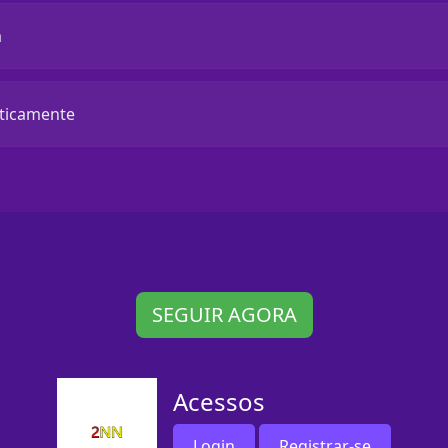
a
aticamente
SEGUIR AGORA
Acessos
Login
Registrar-se