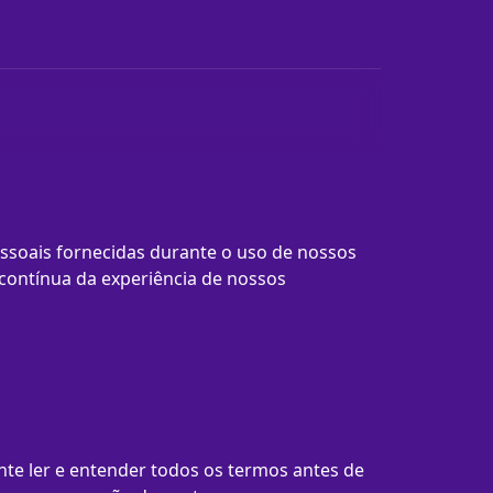
ssoais fornecidas durante o uso de nossos
 contínua da experiência de nossos
te ler e entender todos os termos antes de