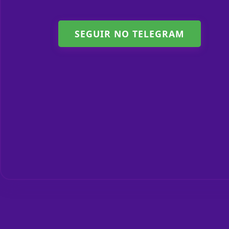
SEGUIR NO TELEGRAM