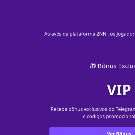
Através da plataforma 2NN , os jogador
🎁 Bônus Exclu
VIP
Receba bônus exclusivos do Telegra
e códigos promocionai
Ver Bônus