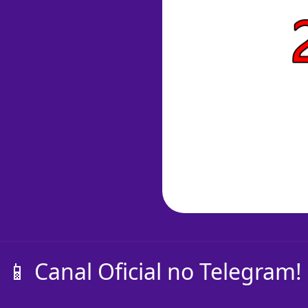
📱 Canal Oficial no Telegram!