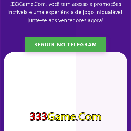
333Game.Com, você tem acesso a promoções
incríveis e uma experiência de jogo inigualável.
Junte-se aos vencedores agora!
SEGUIR NO TELEGRAM