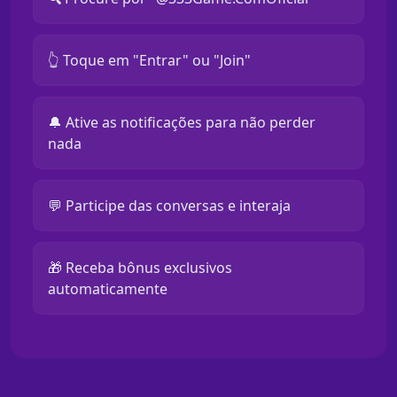
👆 Toque em "Entrar" ou "Join"
🔔 Ative as notificações para não perder
nada
💬 Participe das conversas e interaja
🎁 Receba bônus exclusivos
automaticamente