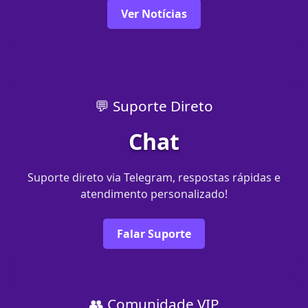
Ver Notícias
💬 Suporte Direto
Chat
Suporte direto via Telegram, respostas rápidas e
atendimento personalizado!
Falar Suporte
👥 Comunidade VIP