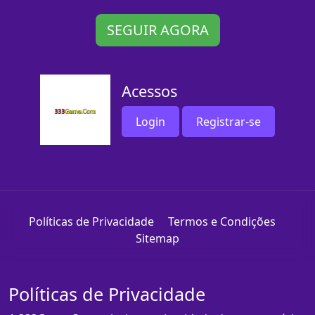
SEGUIR AGORA
Acessos
Login
Registrar-se
Políticas de Privacidade
Termos e Condições
Sitemap
Políticas de Privacidade