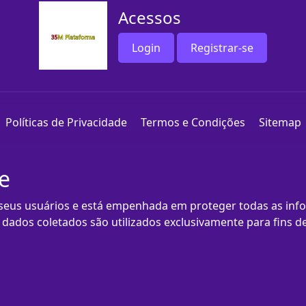
Acessos
Login
Registrar-se
Políticas de Privacidade
Termos e Condições
Sitemap
de
e seus usuários e está empenhada em proteger todas as inf
dados coletados são utilizados exclusivamente para fins d