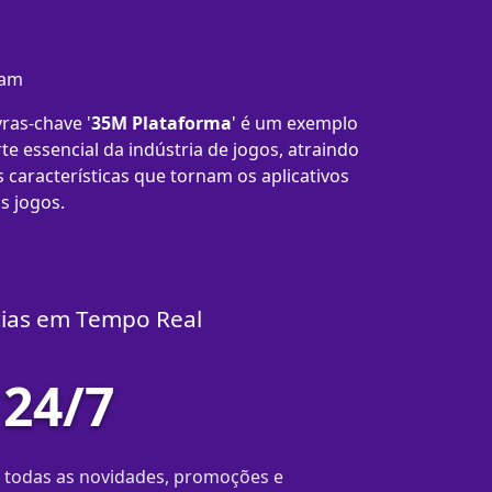
ram
ras-chave '
35M Plataforma
' é um exemplo
e essencial da indústria de jogos, atraindo
características que tornam os aplicativos
s jogos.
cias em Tempo Real
24/7
e todas as novidades, promoções e