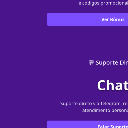
e códigos promocionai
Ver Bônus
💬 Suporte Di
Cha
Suporte direto via Telegram, r
atendimento persona
Falar Suport