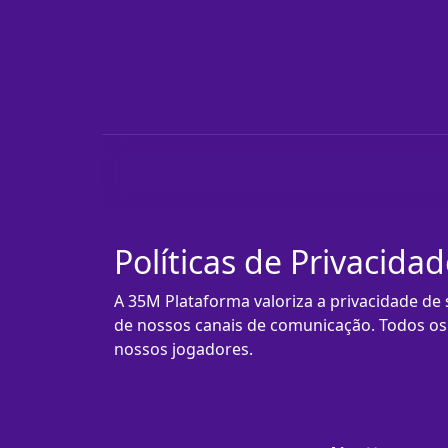
Políticas de Privacida
A 35M Plataforma valoriza a privacidade d
de nossos canais de comunicação. Todos os 
nossos jogadores.