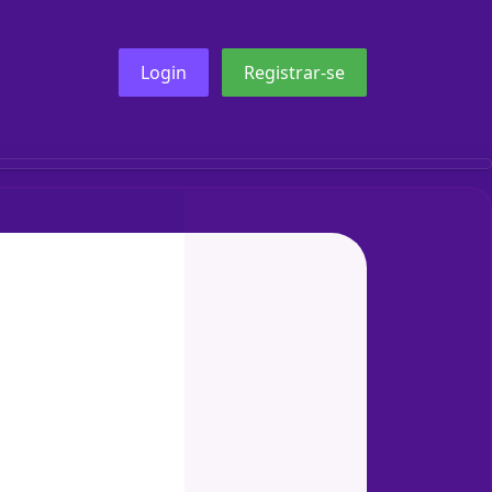
Login
Registrar-se