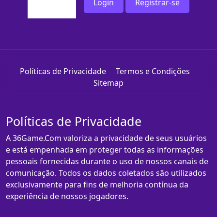
Login
Registrar-se
Políticas de Privacidade
Termos e Condições
Sitemap
Políticas de Privacidade
A 36Game.Com valoriza a privacidade de seus usuários
e está empenhada em proteger todas as informações
pessoais fornecidas durante o uso de nossos canais de
comunicação. Todos os dados coletados são utilizados
exclusivamente para fins de melhoria contínua da
experiência de nossos jogadores.