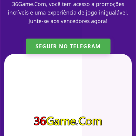
36Game.Com, você tem acesso a promoções
incríveis e uma experiência de jogo inigualável.
Junte-se aos vencedores agora!
SEGUIR NO TELEGRAM