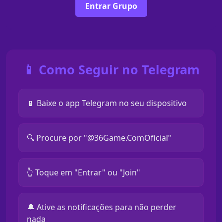
Entrar Grupo
📱 Como Seguir no Telegram
📱 Baixe o app Telegram no seu dispositivo
🔍 Procure por "@36Game.ComOficial"
👆 Toque em "Entrar" ou "Join"
🔔 Ative as notificações para não perder
nada