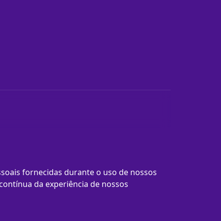
ssoais fornecidas durante o uso de nossos
 contínua da experiência de nossos