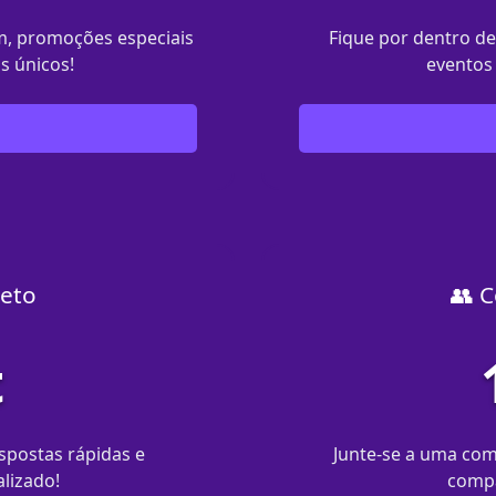
m, promoções especiais
Fique por dentro d
s únicos!
eventos
reto
👥 
t
espostas rápidas e
Junte-se a uma com
lizado!
compa