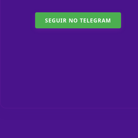
SEGUIR NO TELEGRAM