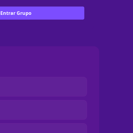
Entrar Grupo