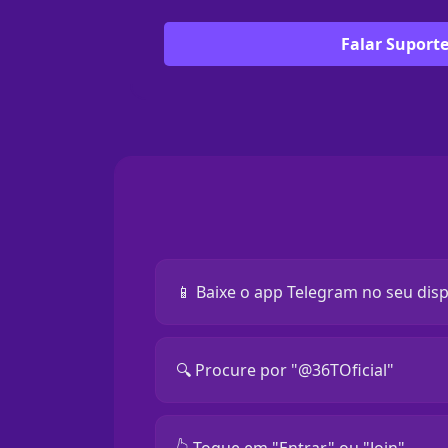
Falar Suport
📱 Baixe o app Telegram no seu disp
🔍 Procure por "@36TOficial"