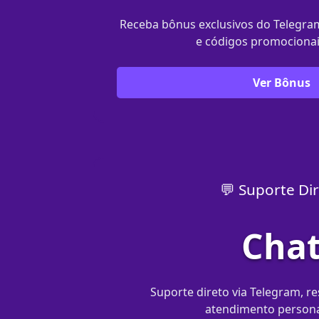
Receba bônus exclusivos do Telegra
e códigos promocionai
Ver Bônus
💬 Suporte Di
Cha
Suporte direto via Telegram, r
atendimento persona