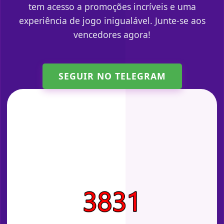
tem acesso a promoções incríveis e uma
experiência de jogo inigualável. Junte-se aos
vencedores agora!
SEGUIR NO TELEGRAM