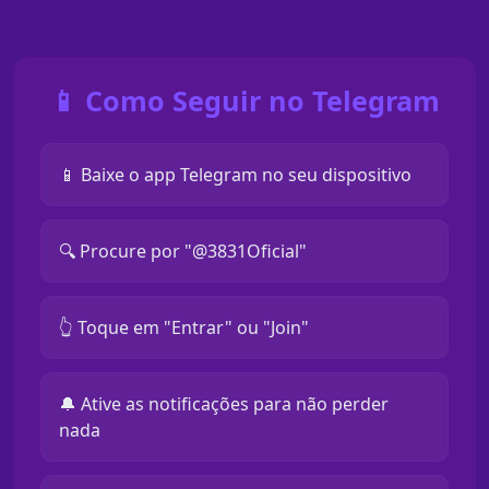
📱 Como Seguir no Telegram
📱 Baixe o app Telegram no seu dispositivo
🔍 Procure por "@3831Oficial"
👆 Toque em "Entrar" ou "Join"
🔔 Ative as notificações para não perder
nada