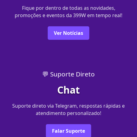
Fique por dentro de todas as novidades,
promoções e eventos da 399W em tempo real!
Ver Notícias
💬 Suporte Direto
Chat
Suporte direto via Telegram, respostas rápidas e
atendimento personalizado!
Falar Suporte