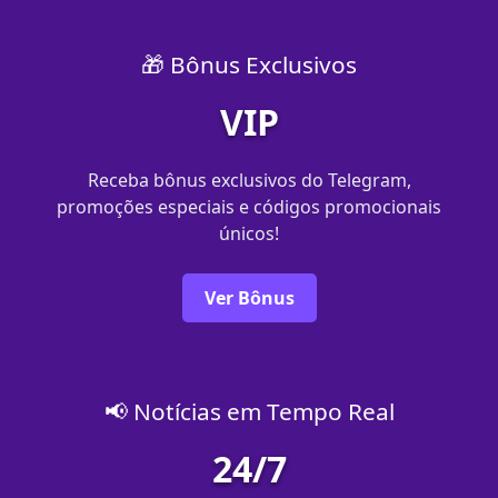
🎁 Bônus Exclusivos
VIP
Receba bônus exclusivos do Telegram,
promoções especiais e códigos promocionais
únicos!
Ver Bônus
📢 Notícias em Tempo Real
24/7