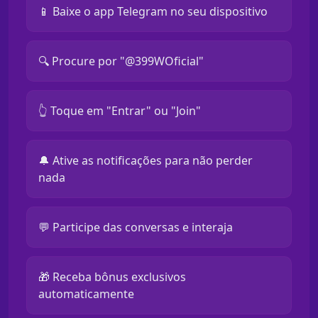
📱 Baixe o app Telegram no seu dispositivo
🔍 Procure por "@399WOficial"
👆 Toque em "Entrar" ou "Join"
🔔 Ative as notificações para não perder
nada
💬 Participe das conversas e interaja
🎁 Receba bônus exclusivos
automaticamente