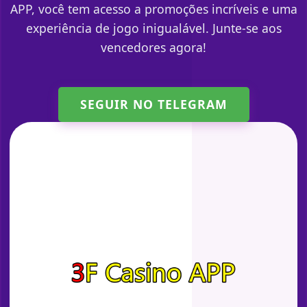
APP, você tem acesso a promoções incríveis e uma
experiência de jogo inigualável. Junte-se aos
vencedores agora!
SEGUIR NO TELEGRAM