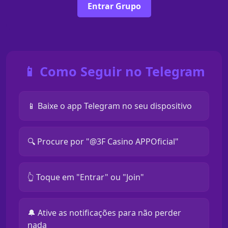
Entrar Grupo
📱 Como Seguir no Telegram
📱 Baixe o app Telegram no seu dispositivo
🔍 Procure por "@3F Casino APPOficial"
👆 Toque em "Entrar" ou "Join"
🔔 Ative as notificações para não perder
nada