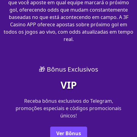
que você aposte em qual equipe marcará o próximo
gol, oferecendo odds que mudam constantemente
baseadas no que está acontecendo em campo. A 3F
Casino APP oferece apostas sobre próximo gol em
todos os jogos ao vivo, com odds atualizadas em tempo
real.
🎁 Bônus Exclusivos
VIP
Receba bônus exclusivos do Telegram,
promoções especiais e códigos promocionais
únicos!
Ver Bônus