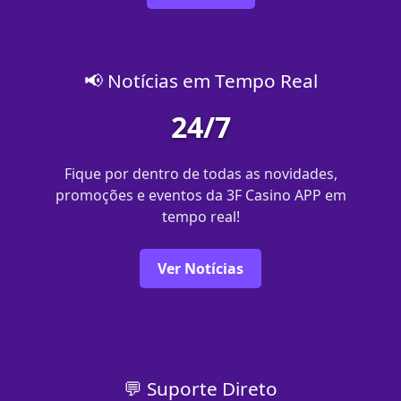
📢 Notícias em Tempo Real
24/7
Fique por dentro de todas as novidades,
promoções e eventos da 3F Casino APP em
tempo real!
Ver Notícias
💬 Suporte Direto