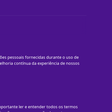
ões pessoais fornecidas durante o uso de
elhoria contínua da experiência de nossos
portante ler e entender todos os termos