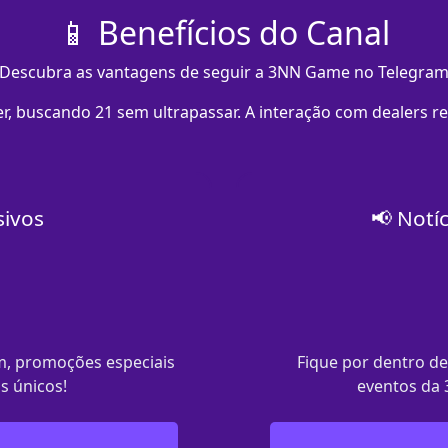
📱 Benefícios do Canal
Descubra as vantagens de seguir a 3NN Game no Telegra
r, buscando 21 sem ultrapassar. A interação com dealers r
sivos
📢 Notí
m, promoções especiais
Fique por dentro d
s únicos!
eventos da