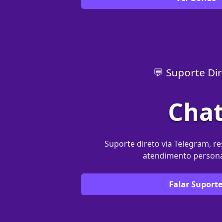
💬 Suporte Di
Cha
Suporte direto via Telegram, r
atendimento persona
Falar Suport