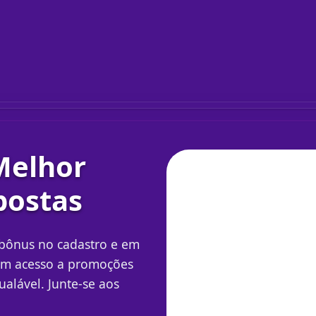
Melhor
postas
bônus no cadastro e em
em acesso a promoções
ualável. Junte-se aos