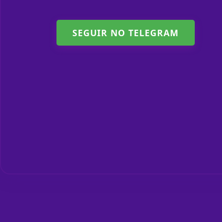
SEGUIR NO TELEGRAM