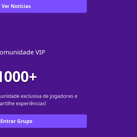
Ver Notícias
Comunidade VIP
1000+
unidade exclusiva de jogadores e
rtilhe experiências!
Entrar Grupo