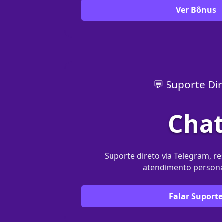
Ver Bônus
💬 Suporte Di
Cha
Suporte direto via Telegram, r
atendimento persona
Falar Suport