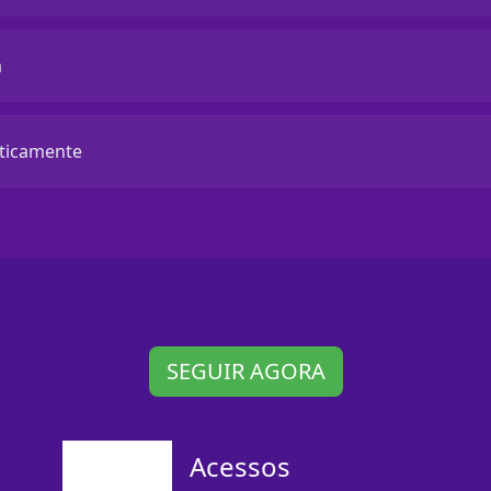
a
aticamente
SEGUIR AGORA
Acessos