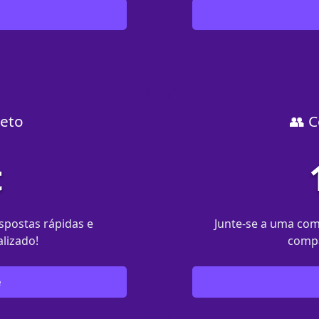
reto
👥 
t
espostas rápidas e
Junte-se a uma com
lizado!
compa
e