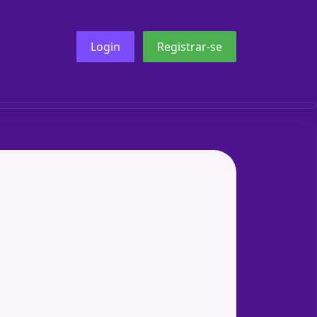
Login
Registrar-se