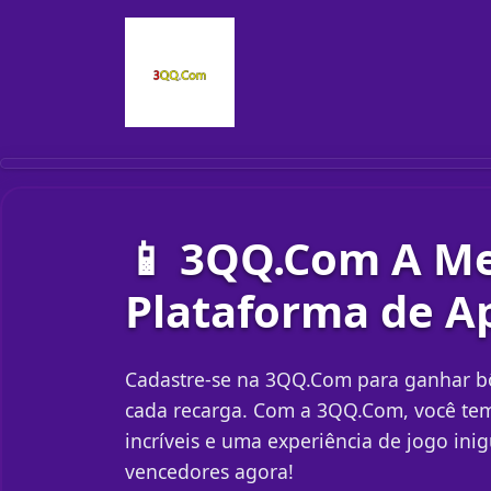
📱 3QQ.Com A M
Plataforma de A
Cadastre-se na 3QQ.Com para ganhar b
cada recarga. Com a 3QQ.Com, você te
incríveis e uma experiência de jogo inig
vencedores agora!