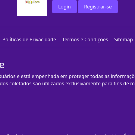
Login
Registrar-se
Políticas de Privacidade
Termos e Condições
Sitemap
de
usuários e está empenhada em proteger todas as informaçõ
os coletados são utilizados exclusivamente para fins de m