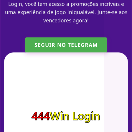
Login, você tem acesso a promoções incríveis e
uma experiência de jogo inigualável. Junte-se aos
vencedores agora!
SEGUIR NO TELEGRAM