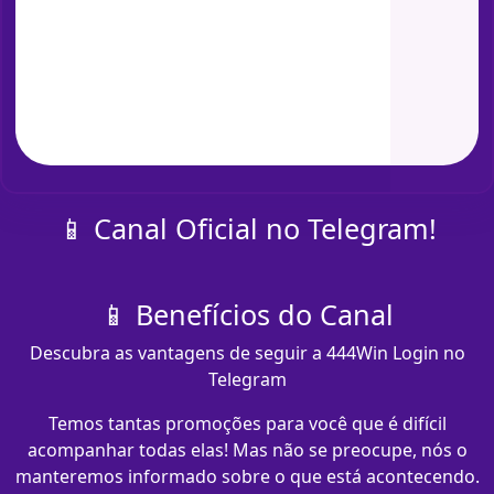
📱 Canal Oficial no Telegram!
📱 Benefícios do Canal
Descubra as vantagens de seguir a 444Win Login no
Telegram
Temos tantas promoções para você que é difícil
acompanhar todas elas! Mas não se preocupe, nós o
manteremos informado sobre o que está acontecendo.