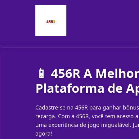
📱 456R A Melho
Plataforma de A
Cadastre-se na 456R para ganhar bônus
recarga. Com a 456R, você tem acesso a
uma experiência de jogo inigualável. J
agora!