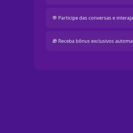
💬 Participe das conversas e interaj
🎁 Receba bônus exclusivos autom