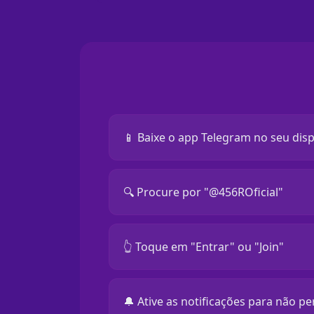
📱 Baixe o app Telegram no seu disp
🔍 Procure por "@456ROficial"
👆 Toque em "Entrar" ou "Join"
🔔 Ative as notificações para não p