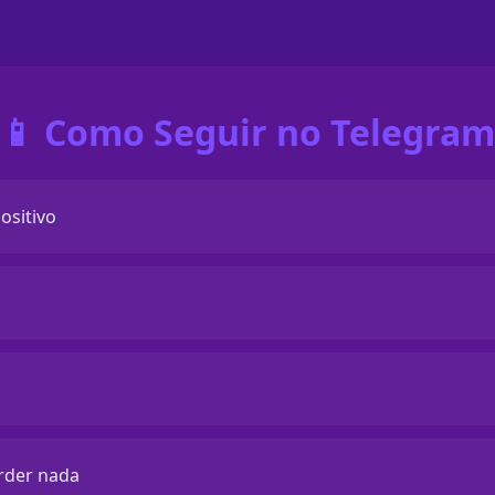
📱 Como Seguir no Telegram
ositivo
erder nada