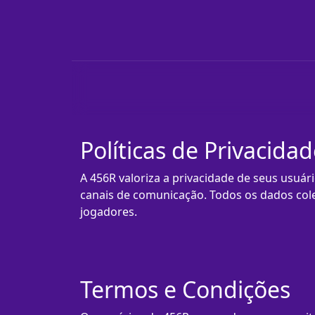
Políticas de Privacida
A 456R valoriza a privacidade de seus usuá
canais de comunicação. Todos os dados cole
jogadores.
Termos e Condições