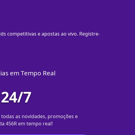
 competitivas e apostas ao vivo. Registre-
cias em Tempo Real
24/7
e todas as novidades, promoções e
da 456R em tempo real!