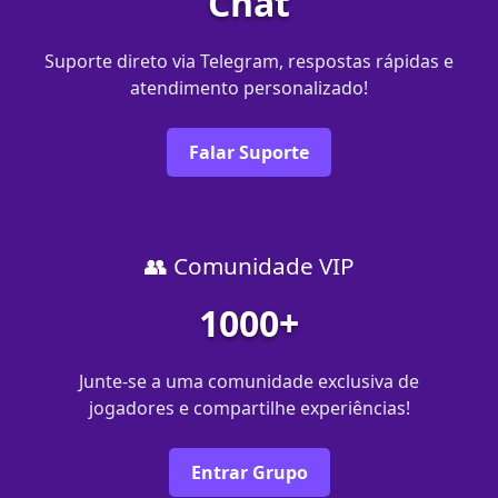
Chat
Suporte direto via Telegram, respostas rápidas e
atendimento personalizado!
Falar Suporte
👥 Comunidade VIP
1000+
Junte-se a uma comunidade exclusiva de
jogadores e compartilhe experiências!
Entrar Grupo