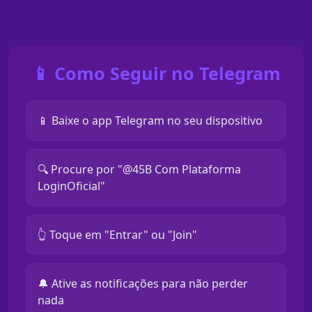
📱 Como Seguir no Telegram
📱 Baixe o app Telegram no seu dispositivo
🔍 Procure por "@45B Com Plataforma
LoginOficial"
👆 Toque em "Entrar" ou "Join"
🔔 Ative as notificações para não perder
nada