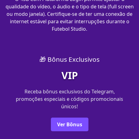
qualidade do vídeo, o áudio e o tipo de tela (full screen
ou modo janela). Certifique-se de ter uma conexão de
internet estável para evitar interrupções durante o
Futebol Studio.
🎁 Bônus Exclusivos
VIP
Receba bônus exclusivos do Telegram,
promoções especiais e códigos promocionais
únicos!
Ver Bônus