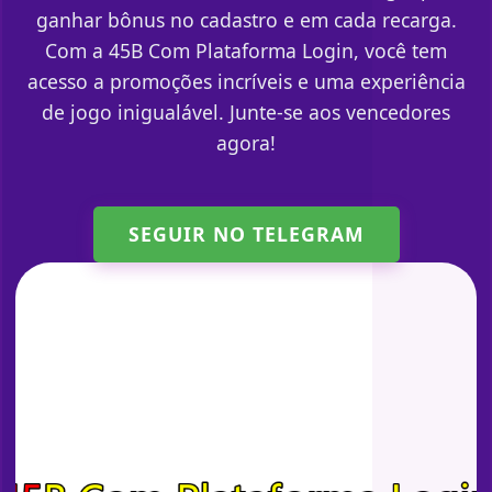
ganhar bônus no cadastro e em cada recarga.
Com a 45B Com Plataforma Login, você tem
acesso a promoções incríveis e uma experiência
de jogo inigualável. Junte-se aos vencedores
agora!
SEGUIR NO TELEGRAM