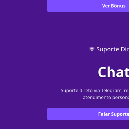
Ver Bônus
💬 Suporte Di
Cha
Suporte direto via Telegram, r
atendimento persona
Falar Suport