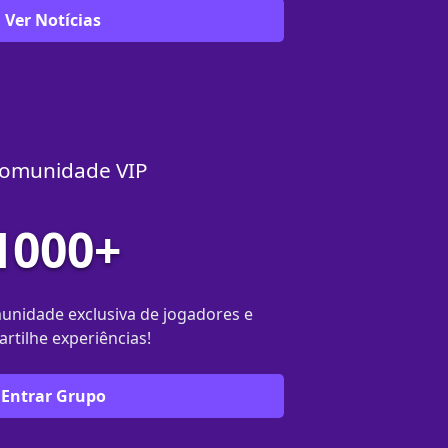
Ver Notícias
Comunidade VIP
1000+
unidade exclusiva de jogadores e
rtilhe experiências!
Entrar Grupo