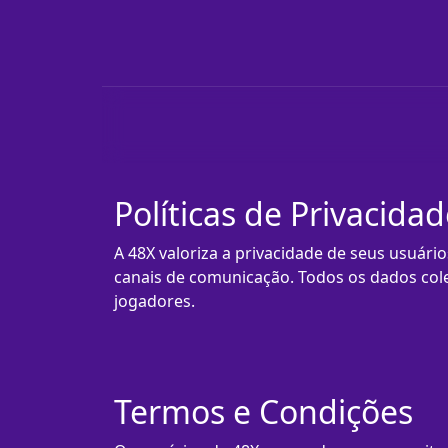
Políticas de Privacida
A 48X valoriza a privacidade de seus usuár
canais de comunicação. Todos os dados cole
jogadores.
Termos e Condições