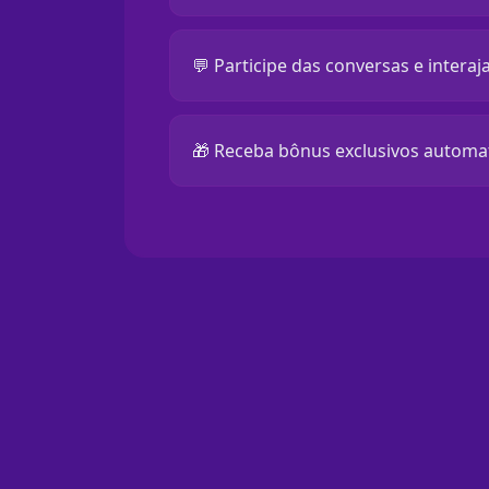
💬 Participe das conversas e interaj
🎁 Receba bônus exclusivos autom