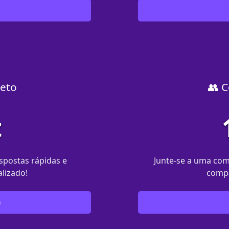
reto
👥 
t
espostas rápidas e
Junte-se a uma com
lizado!
compa
e