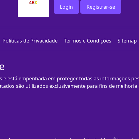
Login
Registrar-se
Políticas de Privacidade
Termos e Condições
Sitemap
de
ios e está empenhada em proteger todas as informações pe
tados são utilizados exclusivamente para fins de melhoria