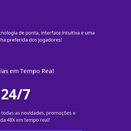
ologia de ponta, interface intuitiva e uma
ha preferida dos jogadores!
cias em Tempo Real
24/7
e todas as novidades, promoções e
 da 48X em tempo real!