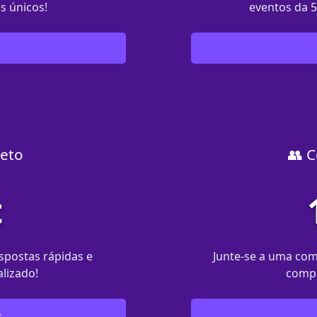
s únicos!
eventos da 
reto
👥 
t
espostas rápidas e
Junte-se a uma com
lizado!
compa
e