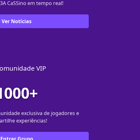
53A CaSSino em tempo real!
Ver Notícias
Comunidade VIP
1000+
unidade exclusiva de jogadores e
rtilhe experiências!
Entrar Grupo