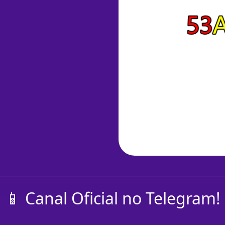
📱 Canal Oficial no Telegram!