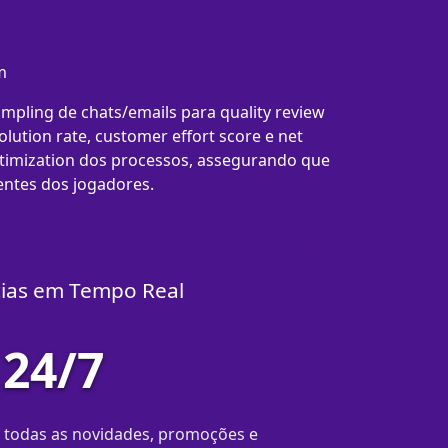
m
ampling de chats/emails para quality review
lution rate, customer effort score e net
ptimization dos processos, assegurando que
entes dos jogadores.
cias em Tempo Real
24/7
e todas as novidades, promoções e