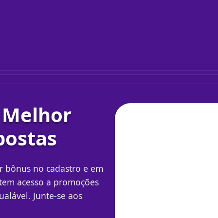
A Melhor
postas
r bônus no cadastro e em
 tem acesso a promoções
ualável. Junte-se aos