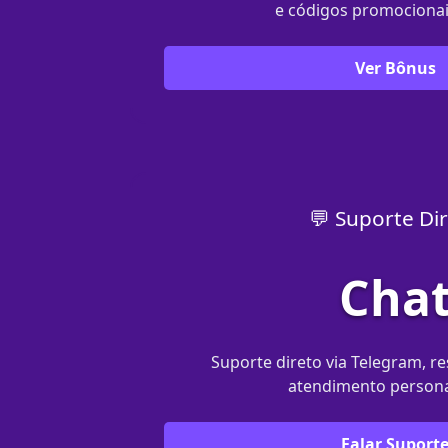
e códigos promocionai
Ver Bônus
💬 Suporte Di
Cha
Suporte direto via Telegram, r
atendimento persona
Falar Suport