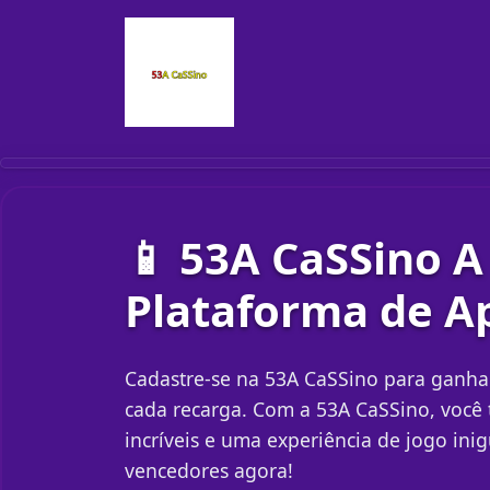
📱 53A CaSSino 
Plataforma de A
Cadastre-se na 53A CaSSino para ganha
cada recarga. Com a 53A CaSSino, você
incríveis e uma experiência de jogo inig
vencedores agora!