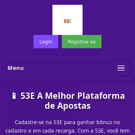
Login
Registrar-se
Menu
📱 53E A Melhor Plataforma
de Apostas
Cadastre-se na 53E para ganhar bônus no
cadastro e em cada recarga. Com a 53E, você tem