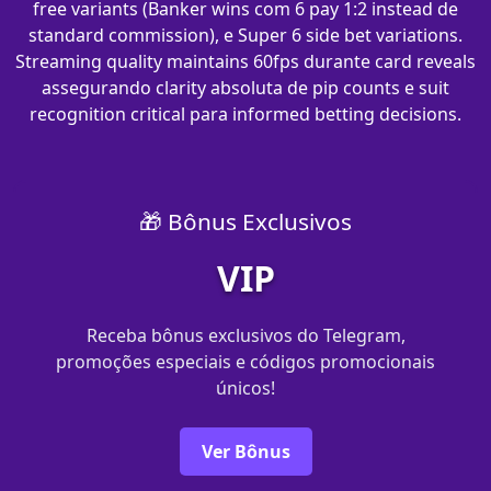
free variants (Banker wins com 6 pay 1:2 instead de
standard commission), e Super 6 side bet variations.
Streaming quality maintains 60fps durante card reveals
assegurando clarity absoluta de pip counts e suit
recognition critical para informed betting decisions.
🎁 Bônus Exclusivos
VIP
Receba bônus exclusivos do Telegram,
promoções especiais e códigos promocionais
únicos!
Ver Bônus