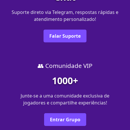
Suporte direto via Telegram, respostas rápidas e
atendimento personalizado!
Falar Suporte
👥 Comunidade VIP
1000+
Junte-se a uma comunidade exclusiva de
jogadores e compartilhe experiências!
Entrar Grupo