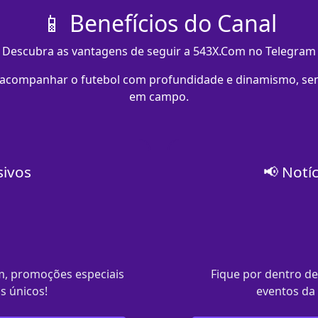
📱 Benefícios do Canal
Descubra as vantagens de seguir a 543X.Com no Telegram
ja acompanhar o futebol com profundidade e dinamismo, s
em campo.
sivos
📢 Notí
m, promoções especiais
Fique por dentro d
s únicos!
eventos da