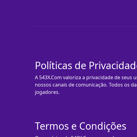
Políticas de Privacida
A 543X.Com valoriza a privacidade de seus 
nossos canais de comunicação. Todos os dad
jogadores.
Termos e Condições