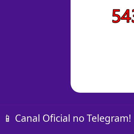
📱 Canal Oficial no Telegram!