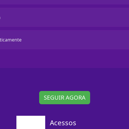
a
aticamente
SEGUIR AGORA
Acessos