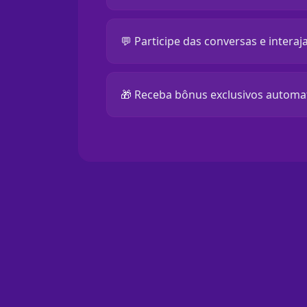
💬 Participe das conversas e interaj
🎁 Receba bônus exclusivos autom