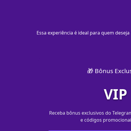
Essa experiência é ideal para quem dese
🎁 Bônus Exclu
VIP
Receba bônus exclusivos do Telegra
e códigos promocionai