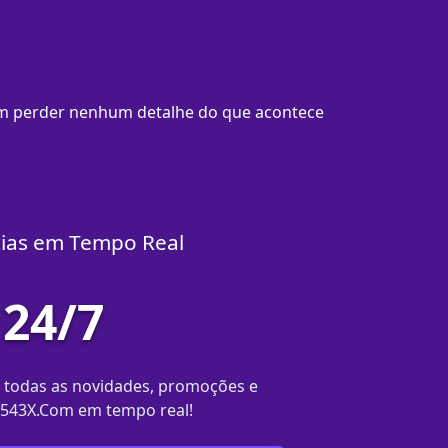
em perder nenhum detalhe do que acontece
cias em Tempo Real
24/7
e todas as novidades, promoções e
 543X.Com em tempo real!