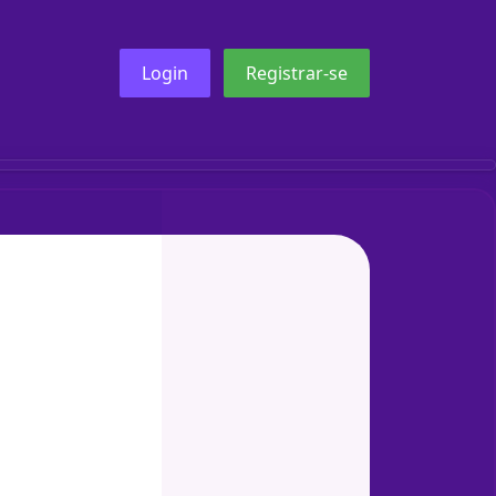
Login
Registrar-se