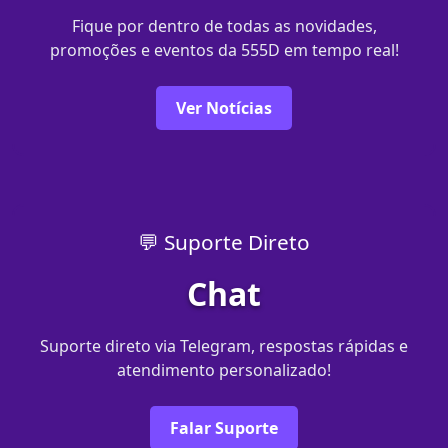
Fique por dentro de todas as novidades,
promoções e eventos da 555D em tempo real!
Ver Notícias
💬 Suporte Direto
Chat
Suporte direto via Telegram, respostas rápidas e
atendimento personalizado!
Falar Suporte