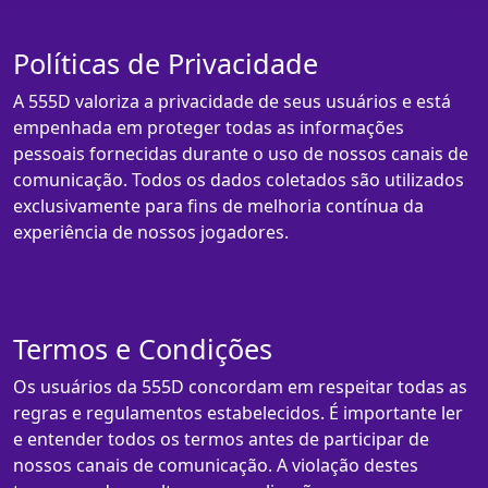
Políticas de Privacidade
A 555D valoriza a privacidade de seus usuários e está
empenhada em proteger todas as informações
pessoais fornecidas durante o uso de nossos canais de
comunicação. Todos os dados coletados são utilizados
exclusivamente para fins de melhoria contínua da
experiência de nossos jogadores.
Termos e Condições
Os usuários da 555D concordam em respeitar todas as
regras e regulamentos estabelecidos. É importante ler
e entender todos os termos antes de participar de
nossos canais de comunicação. A violação destes