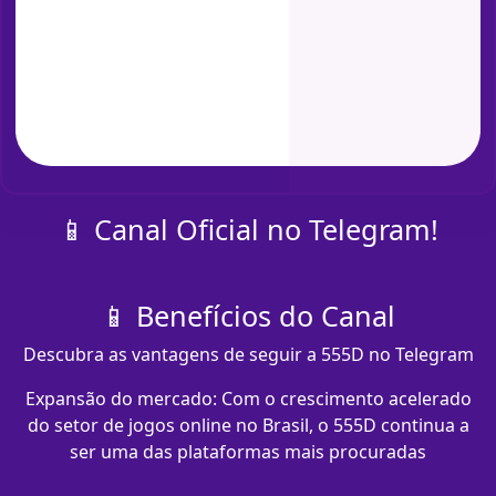
📱 Canal Oficial no Telegram!
📱 Benefícios do Canal
Descubra as vantagens de seguir a 555D no Telegram
Expansão do mercado: Com o crescimento acelerado
do setor de jogos online no Brasil, o 555D continua a
ser uma das plataformas mais procuradas