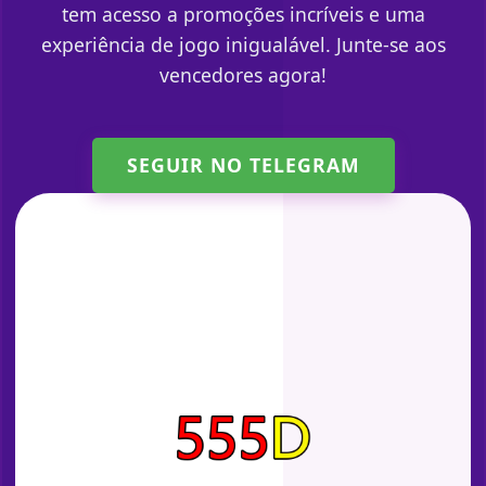
tem acesso a promoções incríveis e uma
experiência de jogo inigualável. Junte-se aos
vencedores agora!
SEGUIR NO TELEGRAM