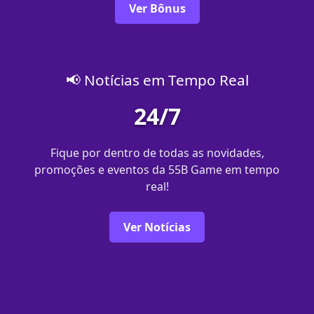
Ver Bônus
📢 Notícias em Tempo Real
24/7
Fique por dentro de todas as novidades,
promoções e eventos da 55B Game em tempo
real!
Ver Notícias