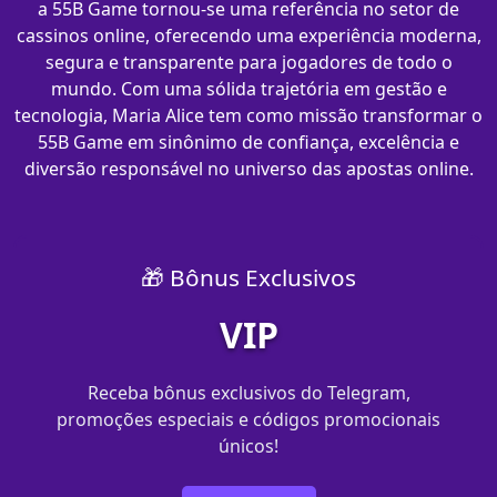
a 55B Game tornou-se uma referência no setor de
cassinos online, oferecendo uma experiência moderna,
segura e transparente para jogadores de todo o
mundo. Com uma sólida trajetória em gestão e
tecnologia, Maria Alice tem como missão transformar o
55B Game em sinônimo de confiança, excelência e
diversão responsável no universo das apostas online.
🎁 Bônus Exclusivos
VIP
Receba bônus exclusivos do Telegram,
promoções especiais e códigos promocionais
únicos!