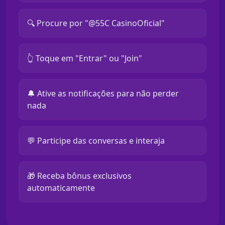
🔍 Procure por "@55C CasinoOficial"
👆 Toque em "Entrar" ou "Join"
🔔 Ative as notificações para não perder
nada
💬 Participe das conversas e interaja
🎁 Receba bônus exclusivos
automaticamente