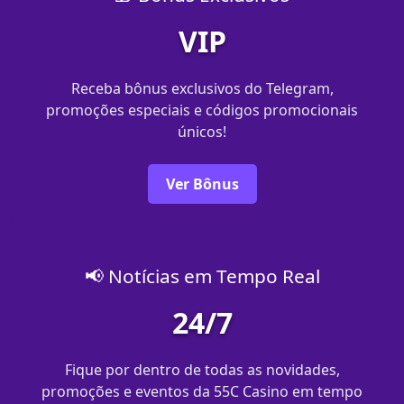
VIP
Receba bônus exclusivos do Telegram,
promoções especiais e códigos promocionais
únicos!
Ver Bônus
📢 Notícias em Tempo Real
24/7
Fique por dentro de todas as novidades,
promoções e eventos da 55C Casino em tempo